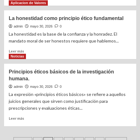
más
Aplicacion de Valores
sobre
¿Qué
La honestidad como principio ético fundamental
son
los
admin
mayo 30, 2026
0
valores
La honestidad es la base de la confianza y la honradez. El
fundamentales
mandato moral de ser honestos requiere que hablemos...
personales?
Leer
Leer más
más
Noticias
sobre
La
Principios éticos básicos de la investigación
honestidad
humana.
como
principio
admin
mayo 30, 2026
0
ético
La expresión «principios éticos básicos» se refiere a aquellos
fundamental
juicios generales que sirven como justificación para
prescripciones y evaluaciones éticas...
Leer
Leer más
más
sobre
Principios