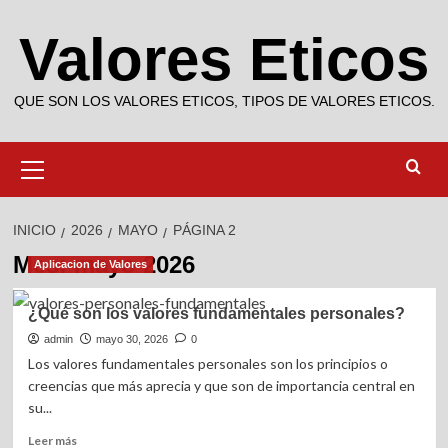
Saltar
Valores Eticos
al
contenido
QUE SON LOS VALORES ETICOS, TIPOS DE VALORES ETICOS.
Menú
primario
INICIO
2026
MAYO
PÁGINA 2
Mes:
mayo 2026
Aplicacion de Valores
¿Qué son los valores fundamentales personales?
admin
mayo 30, 2026
0
Los valores fundamentales personales son los principios o
creencias que más aprecia y que son de importancia central en
su...
Leer
Leer más