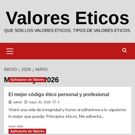
Saltar
Valores Eticos
al
contenido
QUE SON LOS VALORES ETICOS, TIPOS DE VALORES ETICOS.
Menú
primario
INICIO
2026
MAYO
Mes:
mayo 2026
Aplicacion de Valores
El mejor código ético personal y profesional
admin
mayo 30, 2026
0
Viviré una vida de integridad y honor al adherirme a lo siguiente
lo mejor que pueda: Principios éticos. Me adherirá...
Leer
Leer más
más
Aplicacion de Valores