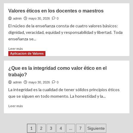
sobre
El
Valores éticos en los docentes o maestros
mejor
código
admin
mayo 30, 2026
0
ético
El núcleo de la enseñanza consta de cuatro valores básicos:
personal
dignidad, veracidad, equidad y responsabilidad y libertad. Toda
y
enseñanza se...
profesional
Leer
Leer más
más
Aplicacion de Valores
sobre
Valores
¿Que es la integridad como valor ético en el
éticos
trabajo?
en
los
admin
mayo 30, 2026
0
docentes
La integridad es la cualidad de tener sólidos principios éticos
o
que se siguen en todo momento. La honestidad y la...
maestros
Leer
Leer más
más
sobre
¿Que
Paginación
es
1
…
2
3
4
7
Siguiente